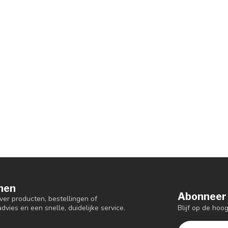
nen
Abonneer 
er producten, bestellingen of
Blijf op de hoo
dvies en een snelle, duidelijke service.