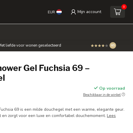
0
Mijn account
EUR
et liefde voor wonen geselecteerd
8.5
ower Gel Fuchsia 69 –
el
Op voorraad
Beschikbaar in de winkel
uchsia 69 is een milde douchegel met een warme, elegante geur.
ht en zorgt voor een luxe en comfortabel douchemoment.
Lees