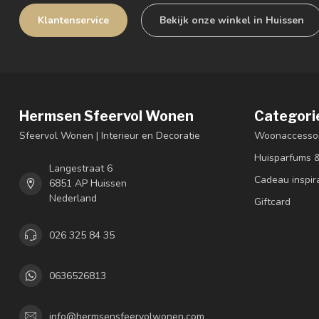
Klantenservice
Bekijk onze winkel in Huissen
Hermsen Sfeervol Wonen
Categori
Sfeervol Wonen | Interieur en Decoratie
Woonaccessoi
Huisparfums 
Langestraat 6
Cadeau inspir
6851 AP Huissen
Nederland
Giftcard
026 325 84 35
0636526813
info@hermsensfeervolwonen.com