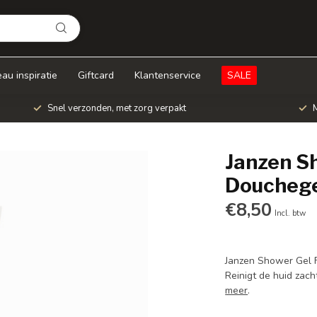
au inspiratie
Giftcard
Klantenservice
SALE
Snel verzonden, met zorg verpakt
M
Janzen Sh
Doucheg
€8,50
Incl. btw
Janzen Shower Gel F
Reinigt de huid zac
meer
.