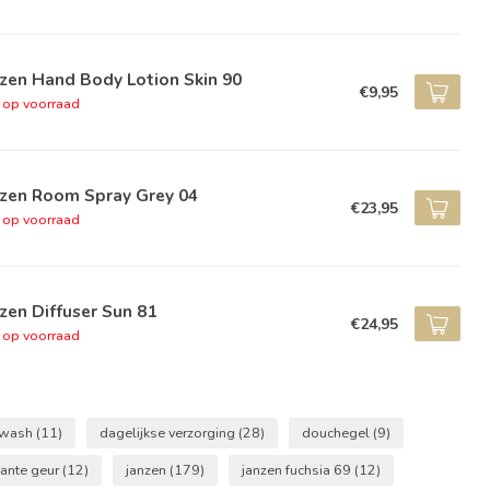
zen Hand Body Lotion Skin 90
€9,95
t op voorraad
nzen Room Spray Grey 04
€23,95
t op voorraad
zen Diffuser Sun 81
€24,95
t op voorraad
 wash
(11)
dagelijkse verzorging
(28)
douchegel
(9)
ante geur
(12)
janzen
(179)
janzen fuchsia 69
(12)