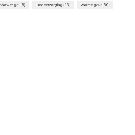
 shower gel
(8)
luxe verzorging
(13)
warme geur
(50)