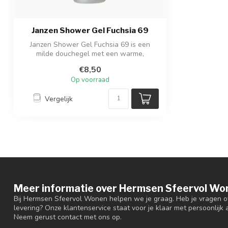
Janzen Shower Gel Fuchsia 69
Janzen Shower Gel Fuchsia 69 is een
milde douchegel met een warme,
elegante geur...
€8,50
Op voorraad
Vergelijk
Meer informatie over Hermsen Sfeervol Wo
Bij Hermsen Sfeervol Wonen helpen we je graag. Heb je vragen ov
levering? Onze klantenservice staat voor je klaar met persoonlijk a
Neem gerust contact met ons op.