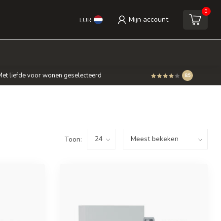
0
Mijn account
EUR
et liefde voor wonen geselecteerd
8.5
Toon: