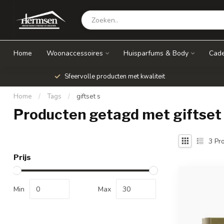
Home
Woonaccessoires
Huisparfums & Body
Cade
Sfeervolle producten met kwaliteit
Home
/
Tags
/
giftset s
Producten getagd met giftset
3
Pro
Prijs
Min
Max