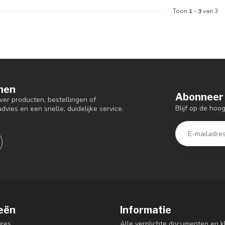
Toon
1
-
3
van 3
nen
Abonneer 
er producten, bestellingen of
Blijf op de hoo
dvies en een snelle, duidelijke service.
eën
Informatie
res
Alle verplichte documenten en k