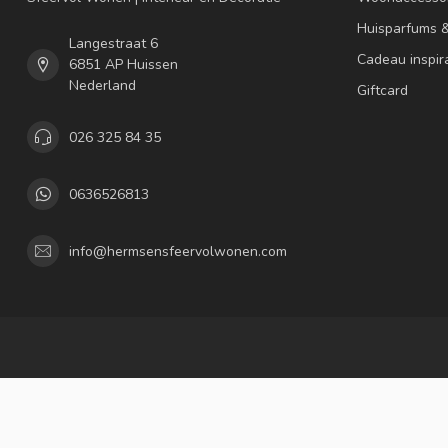
Huisparfums 
Langestraat 6
Cadeau inspir
6851 AP Huissen
Nederland
Giftcard
026 325 84 35
0636526813
info@hermsensfeervolwonen.com