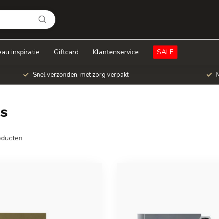
au inspiratie
Giftcard
Klantenservice
SALE
Snel verzonden, met zorg verpakt
M
 s
ducten