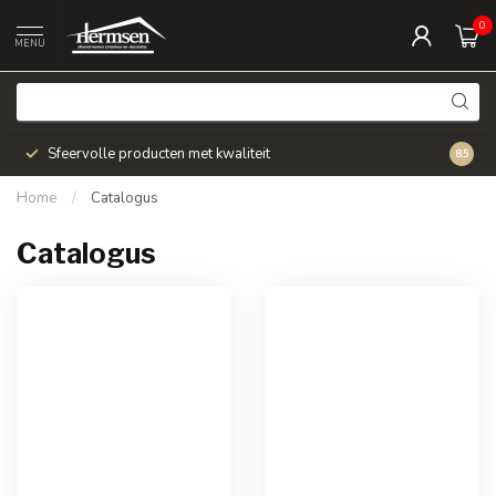
0
MENU
Sfeervolle producten met kwaliteit
Snel v
8.5
Home
/
Catalogus
Catalogus