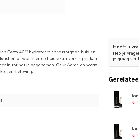
Heeft u vra
on Earth 46** hydrateert en verzorgt de huid en
Heb je vrage
 douchen of wanneer de huid extra verzorging kan
je graag verd
eer in tot het is opgenomen. Geur Aards en warm
jke geurbeleving.
Gerelatee
Jan
9
Nie
Jan
Nie