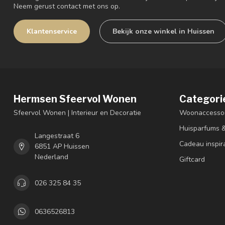
Neem gerust contact met ons op.
Klantenservice
Bekijk onze winkel in Huissen
Hermsen Sfeervol Wonen
Categori
Sfeervol Wonen | Interieur en Decoratie
Woonaccessoi
Huisparfums 
Langestraat 6
Cadeau inspir
6851 AP Huissen
Nederland
Giftcard
026 325 84 35
0636526813