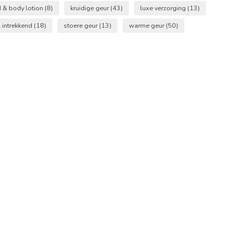
d & body lotion
(8)
kruidige geur
(43)
luxe verzorging
(13)
 intrekkend
(18)
stoere geur
(13)
warme geur
(50)