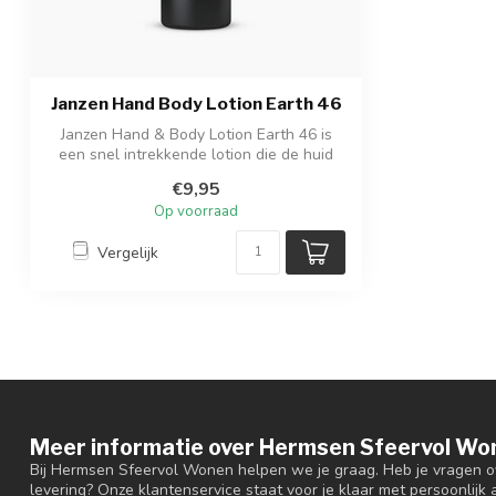
Janzen Hand Body Lotion Earth 46
Janzen Hand & Body Lotion Earth 46 is
een snel intrekkende lotion die de huid
hy...
€9,95
Op voorraad
Vergelijk
Meer informatie over Hermsen Sfeervol Wo
Bij Hermsen Sfeervol Wonen helpen we je graag. Heb je vragen ov
levering? Onze klantenservice staat voor je klaar met persoonlijk a