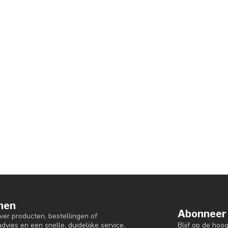
nen
Abonneer 
er producten, bestellingen of
Blijf op de hoo
dvies en een snelle, duidelijke service.