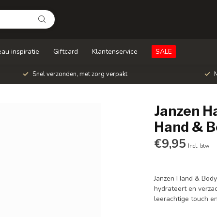
au inspiratie
Giftcard
Klantenservice
SALE
Snel verzonden, met zorg verpakt
M
Janzen H
Hand & B
€9,95
Incl. btw
Janzen Hand & Body L
hydrateert en verzac
leerachtige touch e