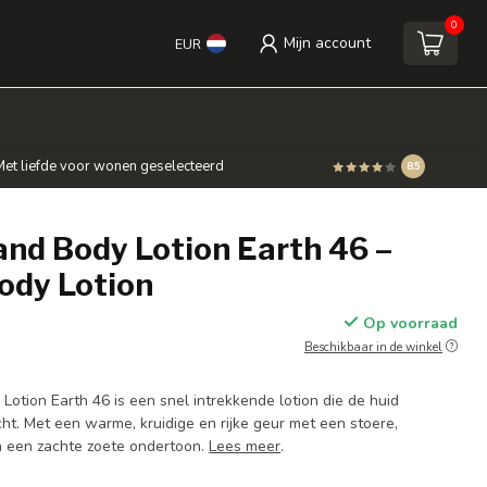
0
Mijn account
EUR
et liefde voor wonen geselecteerd
8.5
and Body Lotion Earth 46 –
ody Lotion
Op voorraad
Beschikbaar in de winkel
otion Earth 46 is een snel intrekkende lotion die de huid
ht. Met een warme, kruidige en rijke geur met een stoere,
n een zachte zoete ondertoon.
Lees meer
.