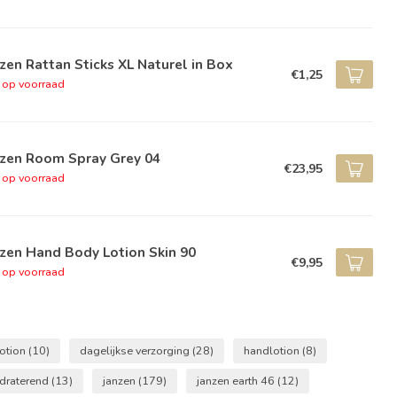
zen Rattan Sticks XL Naturel in Box
€1,25
t op voorraad
nzen Room Spray Grey 04
€23,95
t op voorraad
zen Hand Body Lotion Skin 90
€9,95
t op voorraad
otion
(10)
dagelijkse verzorging
(28)
handlotion
(8)
draterend
(13)
janzen
(179)
janzen earth 46
(12)