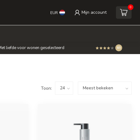
0
Mijn account
EUR
et liefde voor wonen geselecteerd
8.5
Toon: