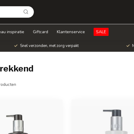
au inspiratie
Giftcard
Klantenservice
SALE
Snel verzonden, met zorg verpakt
M
trekkend
roducten