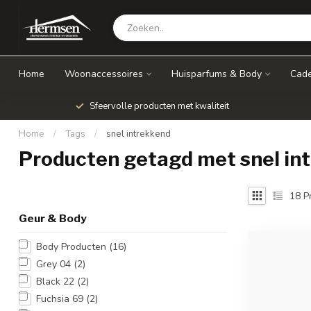
Home
Woonaccessoires
Huisparfums & Body
Cade
Sfeervolle producten met kwaliteit
Home
/
Tags
/
snel intrekkend
Producten getagd met snel in
18
P
Geur & Body
Body Producten
(16)
Grey 04
(2)
Black 22
(2)
Fuchsia 69
(2)