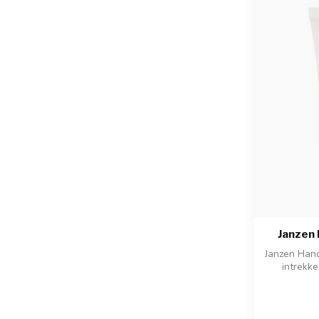
Janzen
Janzen Hand
intrekk