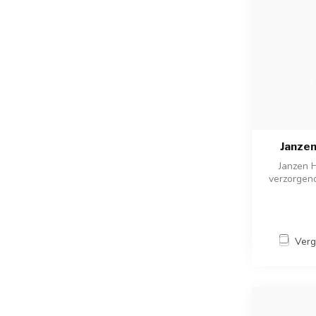
Janzen
Janzen 
verzorgend
Verg