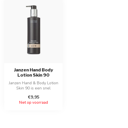
Janzen Hand Body
Lotion Skin 90
Janzen Hand & Body Lotion
Skin 90 is een snel
intrekkende lotion die de
€9,95
huid hyd...
Niet op voorraad