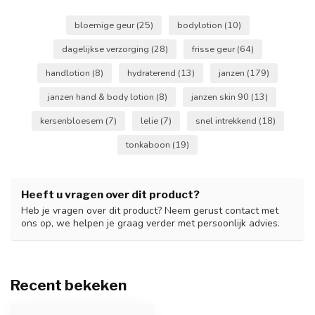
bloemige geur
(25)
bodylotion
(10)
dagelijkse verzorging
(28)
frisse geur
(64)
handlotion
(8)
hydraterend
(13)
janzen
(179)
janzen hand & body lotion
(8)
janzen skin 90
(13)
kersenbloesem
(7)
lelie
(7)
snel intrekkend
(18)
tonkaboon
(19)
Heeft u vragen over dit product?
Heb je vragen over dit product? Neem gerust contact met
ons op, we helpen je graag verder met persoonlijk advies.
Recent bekeken