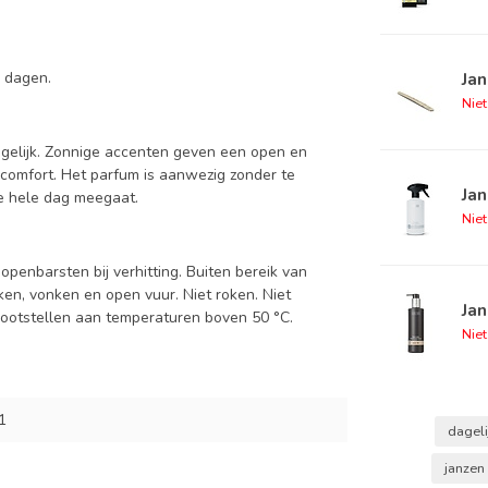
Jan
e dagen.
Nie
tegelijk. Zonnige accenten geven een open en
 comfort. Het parfum is aanwezig zonder te
Ja
e hele dag meegaat.
Nie
penbarsten bij verhitting. Buiten bereik van
n, vonken en open vuur. Niet roken. Niet
Jan
lootstellen aan temperaturen boven 50 °C.
Nie
1
dageli
janzen