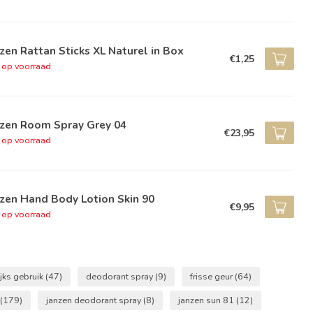
zen Rattan Sticks XL Naturel in Box
€1,25
t op voorraad
nzen Room Spray Grey 04
€23,95
t op voorraad
zen Hand Body Lotion Skin 90
€9,95
t op voorraad
jks gebruik
(47)
deodorant spray
(9)
frisse geur
(64)
(179)
janzen deodorant spray
(8)
janzen sun 81
(12)