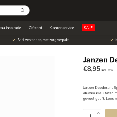
au inspiratie
Giftcard
Klantenservice
SALE
Snel verzonden, met zorg verpakt
M
Janzen D
€8,95
Incl. btw
Janzen Deodorant S
aluminiumsulfaten me
gevoel geeft.
Lees 