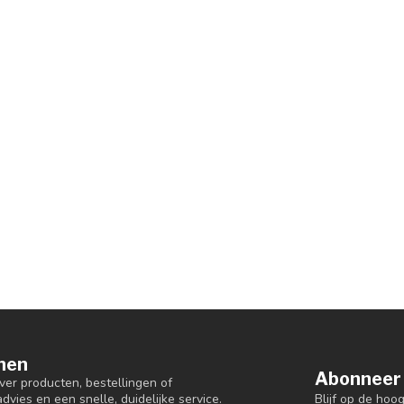
nen
Abonneer 
er producten, bestellingen of
Blijf op de hoo
dvies en een snelle, duidelijke service.