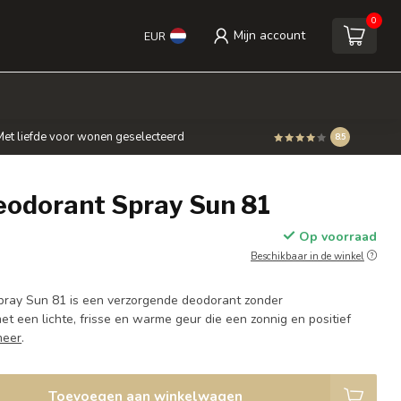
0
Mijn account
EUR
et liefde voor wonen geselecteerd
8.5
eodorant Spray Sun 81
Op voorraad
Beschikbaar in de winkel
pray Sun 81 is een verzorgende deodorant zonder
t een lichte, frisse en warme geur die een zonnig en positief
meer
.
Toevoegen aan winkelwagen