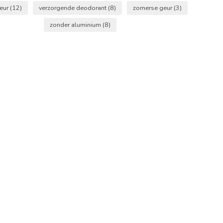
geur
(12)
verzorgende deodorant
(8)
zomerse geur
(3)
zonder aluminium
(8)