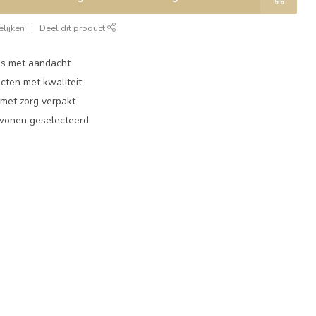
lijken
Deel dit product
ies met aandacht
cten met kwaliteit
 met zorg verpakt
 wonen geselecteerd