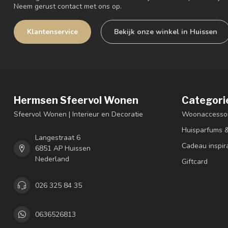
Neem gerust contact met ons op.
Klantenservice
Bekijk onze winkel in Huissen
Hermsen Sfeervol Wonen
Categori
Sfeervol Wonen | Interieur en Decoratie
Woonaccessoi
Huisparfums 
Langestraat 6
Cadeau inspir
6851 AP Huissen
Nederland
Giftcard
026 325 84 35
0636526813