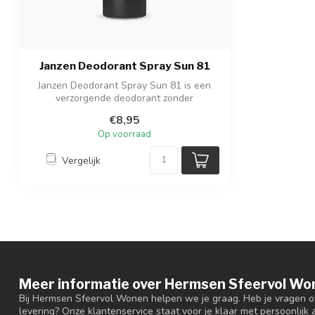
Janzen Deodorant Spray Sun 81
Janzen Deodorant Spray Sun 81 is een
verzorgende deodorant zonder
aluminiumsulfa...
€8,95
Op voorraad
Vergelijk
Meer informatie over Hermsen Sfeervol Wo
Bij Hermsen Sfeervol Wonen helpen we je graag. Heb je vragen ov
levering? Onze klantenservice staat voor je klaar met persoonlijk a