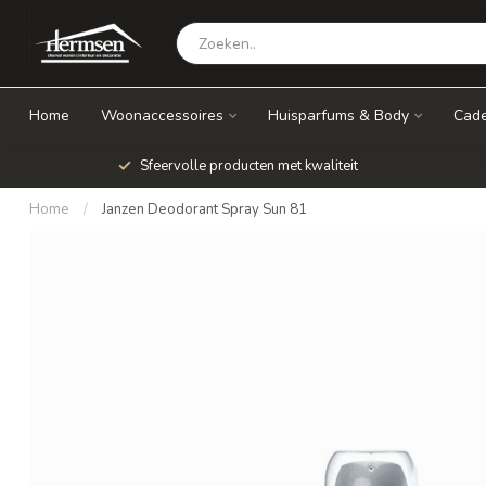
Home
Woonaccessoires
Huisparfums & Body
Cade
Sfeervolle producten met kwaliteit
Home
/
Janzen Deodorant Spray Sun 81