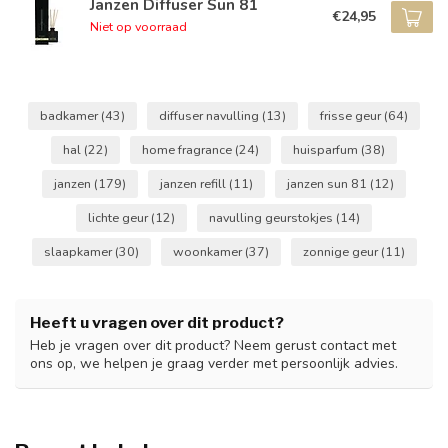
Janzen Diffuser Sun 81
€24,95
Niet op voorraad
badkamer
(43)
diffuser navulling
(13)
frisse geur
(64)
hal
(22)
home fragrance
(24)
huisparfum
(38)
janzen
(179)
janzen refill
(11)
janzen sun 81
(12)
lichte geur
(12)
navulling geurstokjes
(14)
slaapkamer
(30)
woonkamer
(37)
zonnige geur
(11)
Heeft u vragen over dit product?
Heb je vragen over dit product? Neem gerust contact met
ons op, we helpen je graag verder met persoonlijk advies.