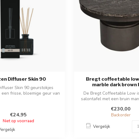
zen Diffuser Skin 90
Bregt coffeetable lo
marble dark brown 
iffuser Skin 90 geurstokjes
 een frisse, bloemige geur van
De Bregt Coffeetable Low i
ke...
salontafel met een bruin ma
en d...
€230,00
€24,95
Backorder
Niet op voorraad
Vergelijk
Vergelijk