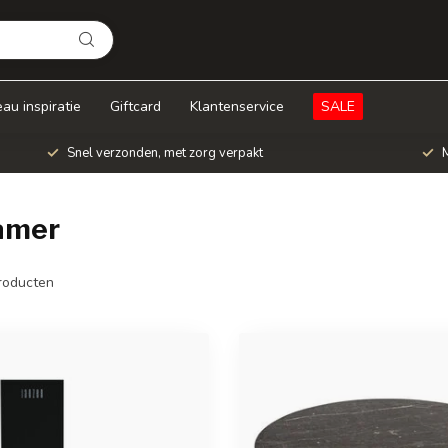
au inspiratie
Giftcard
Klantenservice
SALE
Snel verzonden, met zorg verpakt
M
amer
roducten