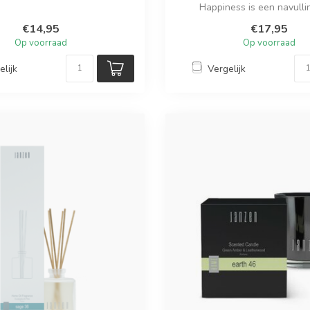
g...
Happiness is een navulli
geurstokjes waa...
€14,95
€17,95
Op voorraad
Op voorraad
elijk
Vergelijk