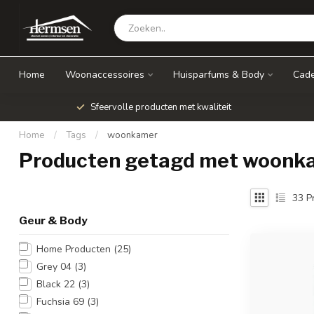
Home
Woonaccessoires
Huisparfums & Body
Cade
Sfeervolle producten met kwaliteit
Home
/
Tags
/
woonkamer
Producten getagd met woonk
33
P
Geur & Body
Home Producten
(25)
Grey 04
(3)
Black 22
(3)
Fuchsia 69
(3)