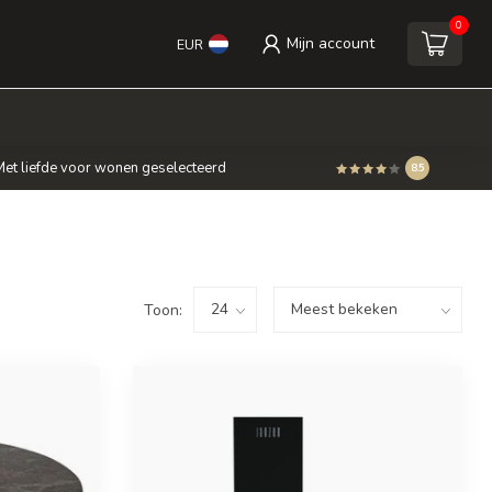
0
Mijn account
EUR
et liefde voor wonen geselecteerd
8.5
Toon: