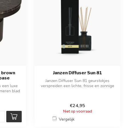
w brown
Janzen Diffuser Sun 81
base
Janzen Diffuser Sun 81 geurstokjes
s een luxe
verspreiden een lichte, frisse en zonnige
rmeren blad
geu...
€24,95
Niet op voorraad
Vergelijk