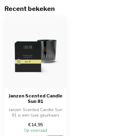
Recent bekeken
Janzen Scented Candle
Sun 81
Janzen Scented Candle Sun
81 is een luxe geurkaars
met een lichte, frisse en
€14,95
zon...
Op voorraad