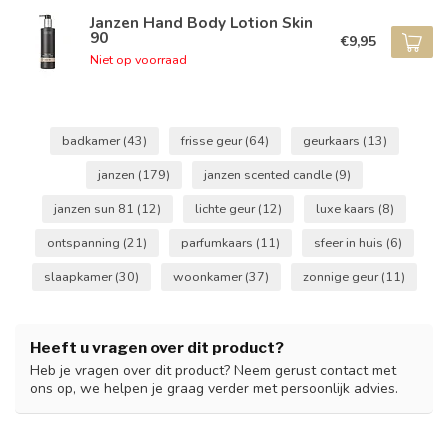
Janzen Hand Body Lotion Skin
90
€9,95
Niet op voorraad
badkamer
(43)
frisse geur
(64)
geurkaars
(13)
janzen
(179)
janzen scented candle
(9)
janzen sun 81
(12)
lichte geur
(12)
luxe kaars
(8)
ontspanning
(21)
parfumkaars
(11)
sfeer in huis
(6)
slaapkamer
(30)
woonkamer
(37)
zonnige geur
(11)
Heeft u vragen over dit product?
Heb je vragen over dit product? Neem gerust contact met
ons op, we helpen je graag verder met persoonlijk advies.