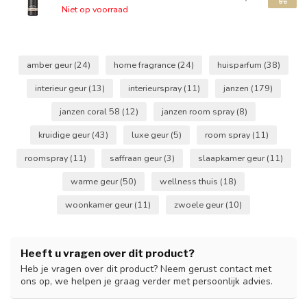
Niet op voorraad
amber geur
(24)
home fragrance
(24)
huisparfum
(38)
interieur geur
(13)
interieurspray
(11)
janzen
(179)
janzen coral 58
(12)
janzen room spray
(8)
kruidige geur
(43)
luxe geur
(5)
room spray
(11)
roomspray
(11)
saffraan geur
(3)
slaapkamer geur
(11)
warme geur
(50)
wellness thuis
(18)
woonkamer geur
(11)
zwoele geur
(10)
Heeft u vragen over dit product?
Heb je vragen over dit product? Neem gerust contact met
ons op, we helpen je graag verder met persoonlijk advies.