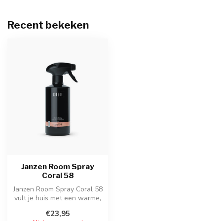
Recent bekeken
Janzen Room Spray
Coral 58
Janzen Room Spray Coral 58
vult je huis met een warme,
kruidige en zwoele geur m...
€23,95