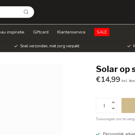
au inspiratie
Giftcard
Klantenservice
SALE
Snel verzonden, met zorg verpakt
M
Solar op 
€14,99
Incl. btw
Toevoegen om te verge
Persoonlijk adv