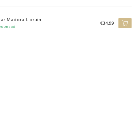
ar Madora L bruin
€34,99
voorraad