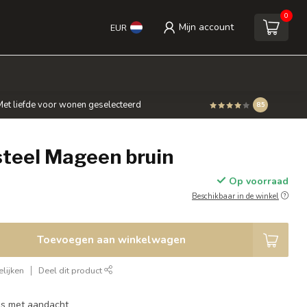
0
Mijn account
EUR
et liefde voor wonen geselecteerd
8.5
steel Mageen bruin
Op voorraad
Beschikbaar in de winkel
Toevoegen aan winkelwagen
lijken
Deel dit product
ies met aandacht