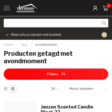
0
MENU
Sfeervolle producten met kwaliteit
Snel v
8.5
Home
/
Tags
/
avondmoment
Producten getagd met
avondmoment
Filters
Janzen Scented Candle