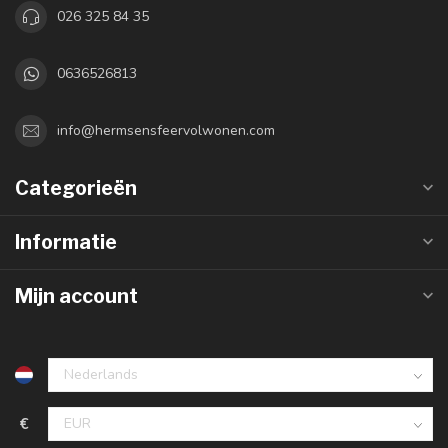
026 325 84 35
0636526813
info@hermsensfeervolwonen.com
Categorieën
Informatie
Mijn account
€