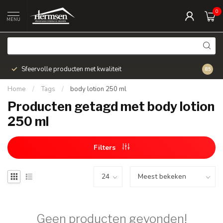
0
MENU
Sfeervolle producten met kwaliteit
Snel v
8.5
Home
/
Tags
/
body lotion 250 ml
Producten getagd met body lotion
250 ml
Filters
Geen producten gevonden!