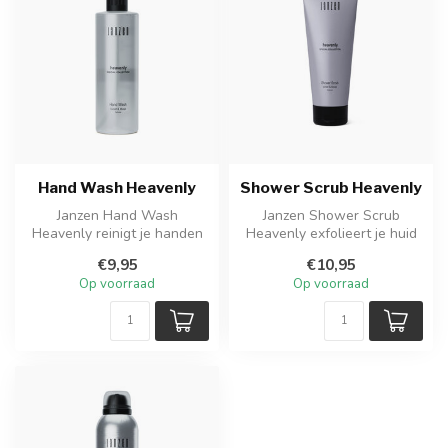
Hand Wash Heavenly
Shower Scrub Heavenly
Janzen Hand Wash
Janzen Shower Scrub
Heavenly reinigt je handen
Heavenly exfolieert je huid
mild en laat ze fris en
op milde wijze en laat haar
€9,95
€10,95
verzorgd aan...
glad...
Op voorraad
Op voorraad