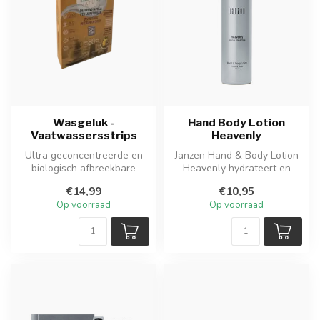
Wasgeluk -
Hand Body Lotion
Vaatwassersstrips
Heavenly
Ultra geconcentreerde en
Janzen Hand & Body Lotion
biologisch afbreekbare
Heavenly hydrateert en
vaatwasserstrips met frisse
verzorgt je huid en trekt snel
€14,99
€10,95
citr...
...
Op voorraad
Op voorraad