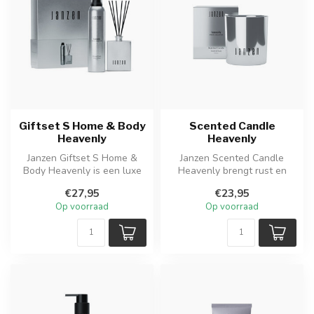
Giftset S Home & Body
Scented Candle
Heavenly
Heavenly
Janzen Giftset S Home &
Janzen Scented Candle
Body Heavenly is een luxe
Heavenly brengt rust en
cadeaupakket met 2
sfeer in huis met een
€27,95
€23,95
producten v...
elegante geu...
Op voorraad
Op voorraad