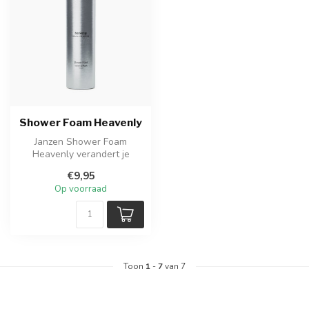
Shower Foam Heavenly
Janzen Shower Foam
Heavenly verandert je
douche in een luxe
€9,95
verwenmoment met rij...
Op voorraad
Toon
1
-
7
van 7