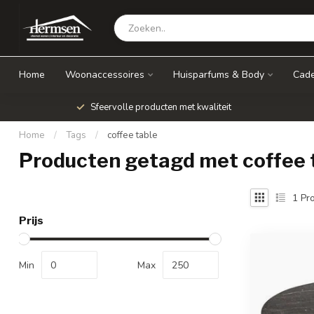
Home
Woonaccessoires
Huisparfums & Body
Cade
Sfeervolle producten met kwaliteit
Home
/
Tags
/
coffee table
Producten getagd met coffee 
1
Pro
Prijs
Min
Max