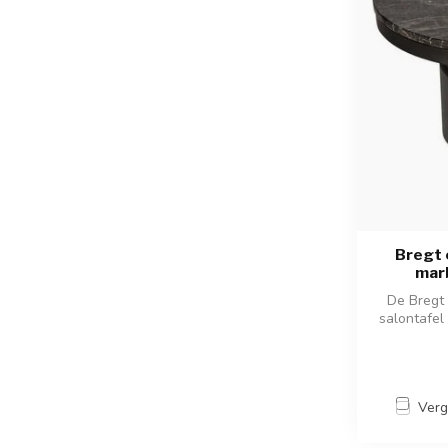
Bregt 
mar
De Bregt 
salontafel
Verg