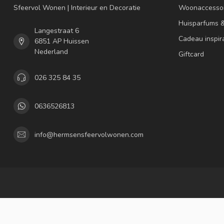
Sfeervol Wonen | Interieur en Decoratie
Woonaccessoi
Huisparfums 
Langestraat 6
Cadeau inspir
6851 AP Huissen
Nederland
Giftcard
026 325 84 35
0636526813
info@hermsensfeervolwonen.com