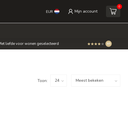
0
Mijn account
EUR
et liefde voor wonen geselecteerd
8.5
Toon: