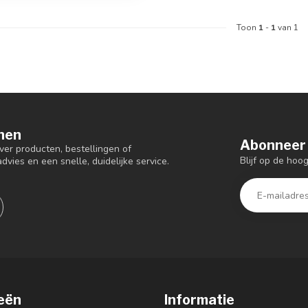
Toon
1
-
1
van 1
nen
Abonneer 
er producten, bestellingen of
Blijf op de hoo
dvies en een snelle, duidelijke service.
eën
Informatie