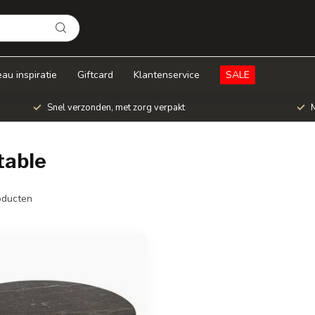
au inspiratie
Giftcard
Klantenservice
SALE
Snel verzonden, met zorg verpakt
M
table
ducten