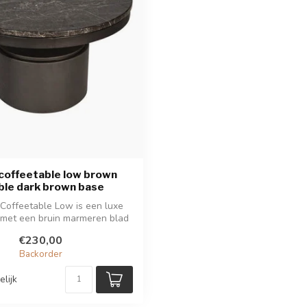
coffeetable low brown
ble dark brown base
Coffeetable Low is een luxe
 met een bruin marmeren blad
en d...
€230,00
Backorder
elijk