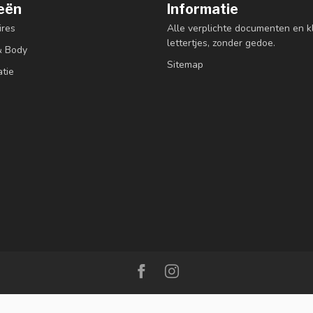
eën
Informatie
res
Alle verplichte documenten en k
lettertjes, zonder gedoe.
& Body
Sitemap
atie