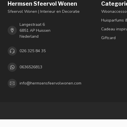
Hermsen Sfeervol Wonen
Categori
Sfeervol Wonen | Interieur en Decoratie
Woonaccessoi
Huisparfums 
Langestraat 6
Cadeau inspir
6851 AP Huissen
Nederland
Giftcard
026 325 84 35
0636526813
info@hermsensfeervolwonen.com