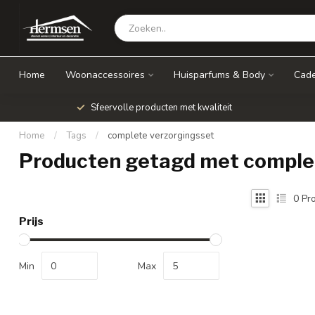
Home
Woonaccessoires
Huisparfums & Body
Cade
Sfeervolle producten met kwaliteit
Home
/
Tags
/
complete verzorgingsset
Producten getagd met comple
0
Pro
Prijs
Min
Max