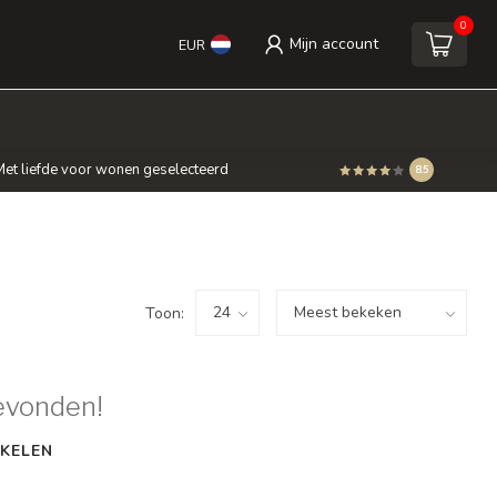
0
Mijn account
EUR
et liefde voor wonen geselecteerd
8.5
Toon:
evonden!
KELEN