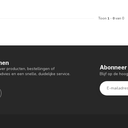
Toon
1
-
0
van 0
nen
Abonneer 
er producten, bestellingen of
Blijf op de hoo
dvies en een snelle, duidelijke service.