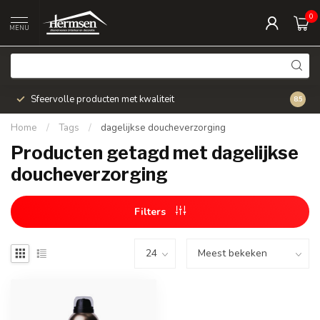
0
MENU
Sfeervolle producten met kwaliteit
Snel v
8.5
Home
/
Tags
/
dagelijkse doucheverzorging
Producten getagd met dagelijkse
doucheverzorging
Filters