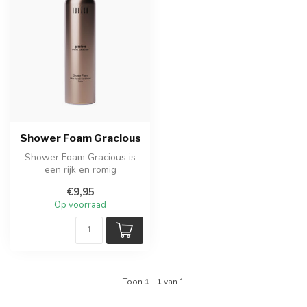
Shower Foam Gracious
Shower Foam Gracious is
een rijk en romig
doucheschuim met droge
€9,95
amber, cederhou...
Op voorraad
Toon
1
-
1
van 1