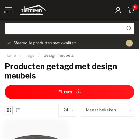
0
MENU
Sfeervolle producten met kwaliteit
Snel v
8.5
Home
/
Tags
/
design meubels
Producten getagd met design
meubels
Filters