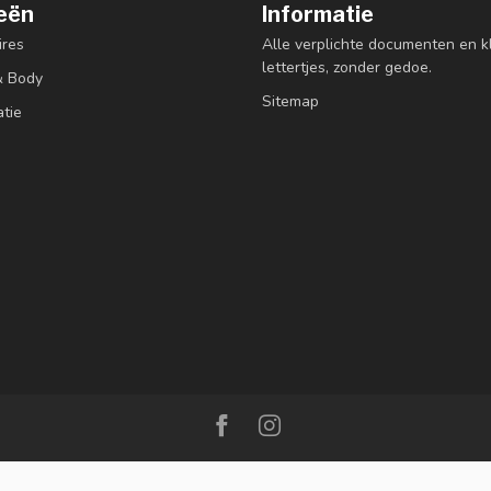
eën
Informatie
res
Alle verplichte documenten en k
lettertjes, zonder gedoe.
& Body
Sitemap
atie