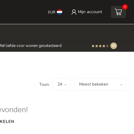
0
Mijn account
EUR
et liefde voor wonen geselecteerd
8.5
Toon:
evonden!
KELEN