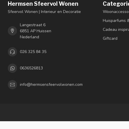
Hermsen Sfeervol Wonen
Categori
Sfeervol Wonen | Interieur en Decoratie
Woonaccessoi
Huisparfums 
Langestraat 6
Cadeau inspir
6851 AP Huissen
Nederland
Giftcard
026 325 84 35
0636526813
info@hermsensfeervolwonen.com