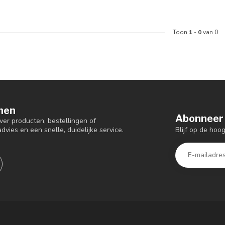
Toon
1
-
0
van 0
nen
Abonneer 
er producten, bestellingen of
Blijf op de hoo
dvies en een snelle, duidelijke service.