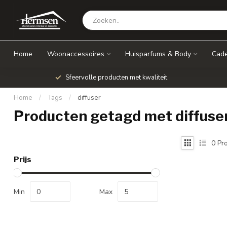
Home
Woonaccessoires
Huisparfums & Body
Cade
Sfeervolle producten met kwaliteit
Home
/
Tags
/
diffuser
Producten getagd met diffuse
0
Pro
Prijs
Min
Max