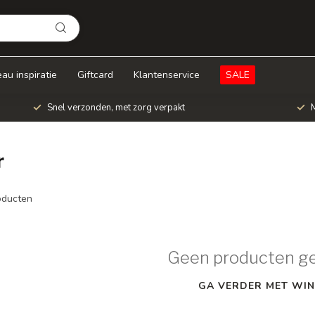
au inspiratie
Giftcard
Klantenservice
SALE
Snel verzonden, met zorg verpakt
M
r
ducten
Geen producten g
GA VERDER MET WIN