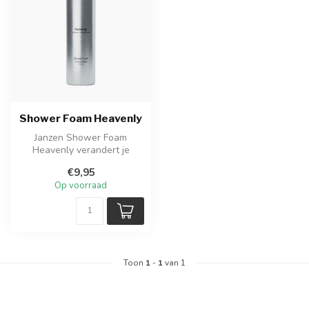
Shower Foam Heavenly
Janzen Shower Foam
Heavenly verandert je
douche in een luxe
€9,95
verwenmoment met rij...
Op voorraad
Toon
1
-
1
van 1