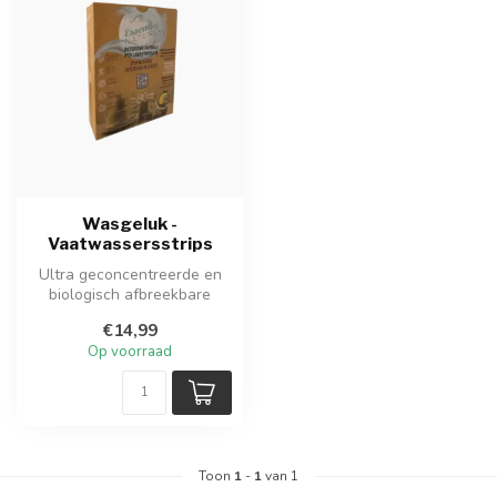
Wasgeluk -
Vaatwassersstrips
Ultra geconcentreerde en
biologisch afbreekbare
vaatwasserstrips met frisse
€14,99
citr...
Op voorraad
Toon
1
-
1
van 1