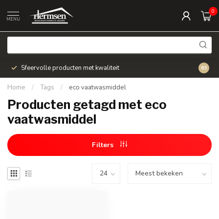
0
MENU
Sfeervolle producten met kwaliteit
Snel v
8.5
Home
/
Tags
/
eco vaatwasmiddel
Producten getagd met eco
vaatwasmiddel
Filters