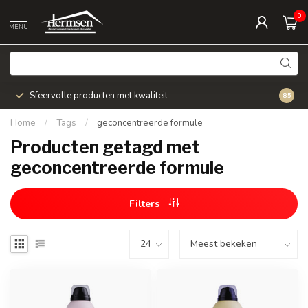
0
MENU
Sfeervolle producten met kwaliteit
Snel v
8.5
Home
/
Tags
/
geconcentreerde formule
Producten getagd met
geconcentreerde formule
Filters