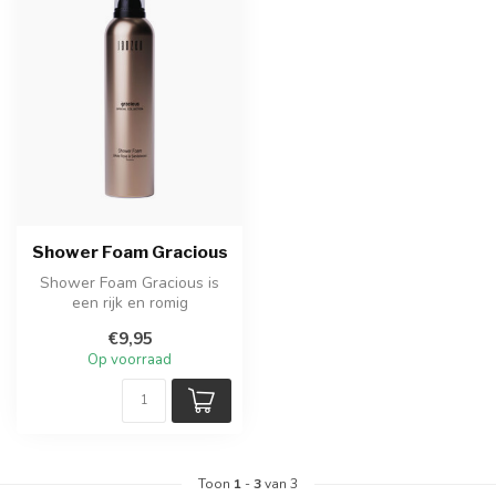
Shower Foam Gracious
Shower Foam Gracious is
een rijk en romig
doucheschuim met droge
€9,95
amber, cederhou...
Op voorraad
Toon
1
-
3
van 3