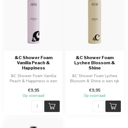
&C Shower Foam
&C Shower Foam
Vanilla Peach &
Lychee Blossom &
Happiness
Shine
&C Shower Foam Vanilla
&C Shower Foam Lychee
Peach & Happiness is een
Blossom & Shine is een rijk
rijk en romig doucheschuim
en romig doucheschuim dat
€9,95
€9,95
dat d...
de h...
Op voorraad
Op voorraad