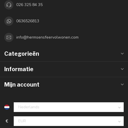
026 325 84 35
0636526813
info@hermsensfeervolwonen.com
Categorieën
Informatie
Mijn account
€