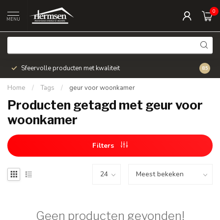
0
MENU
Sfeervolle producten met kwaliteit
Snel v
8.5
Home
/
Tags
/
geur voor woonkamer
Producten getagd met geur voor
woonkamer
Filters
Geen producten gevonden!