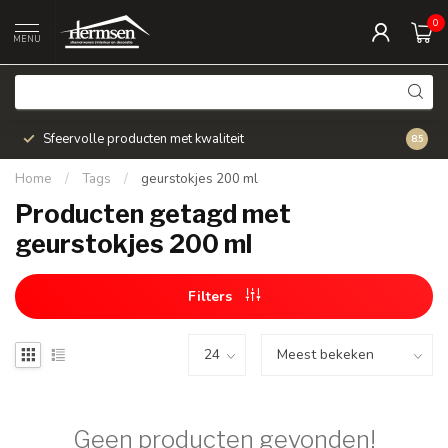
0
MENU
Sfeervolle producten met kwaliteit
Snel v
8.5
Home
/
Tags
/
geurstokjes 200 ml
Producten getagd met
geurstokjes 200 ml
Filters
Geen producten gevonden!