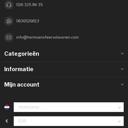
026 325 84 35
0636526813
info@hermsensfeervolwonen.com
Categorieën
Informatie
Mijn account
€