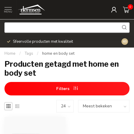
0
MENU
Sfeervolle producten met kwaliteit
Snel v
8.5
Home
/
Tags
/
home en body set
Producten getagd met home en
body set
Filters