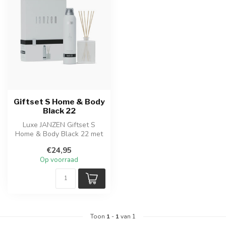
Giftset S Home & Body
Black 22
Luxe JANZEN Giftset S
Home & Body Black 22 met
Shower Foam en Home
€24,95
Fragrance Sti...
Op voorraad
Toon
1
-
1
van 1