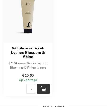
&C Shower Scrub
Lychee Blossom &
Shine
&C Shower Scrub Lychee
Blossom & Shine is een
verfrissende douchescrub
€10,95
met natuu...
Op voorraad
Toon
1
-
1
van 1