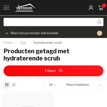
0
MENU
Sfeervolle producten met kwaliteit
Snel v
8.5
Home
/
Tags
/
hydraterende scrub
Producten getagd met
hydraterende scrub
Filters