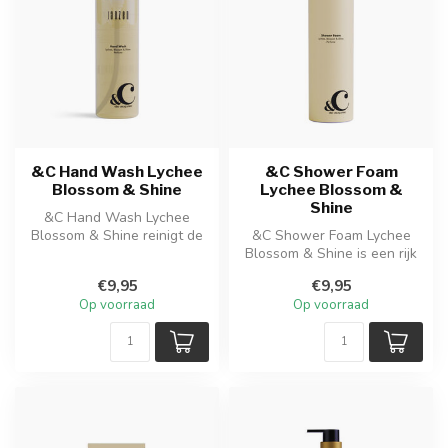
&C Hand Wash Lychee
&C Shower Foam
Blossom & Shine
Lychee Blossom &
Shine
&C Hand Wash Lychee
Blossom & Shine reinigt de
&C Shower Foam Lychee
handen mild en laat ze zacht
Blossom & Shine is een rijk
en f...
en romig doucheschuim dat
€9,95
€9,95
de h...
Op voorraad
Op voorraad