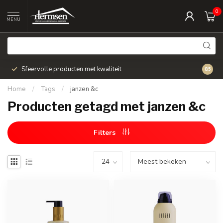
0
MENU
Sfeervolle producten met kwaliteit
Snel v
8.5
Home
/
Tags
/
janzen &c
Producten getagd met janzen &c
Filters