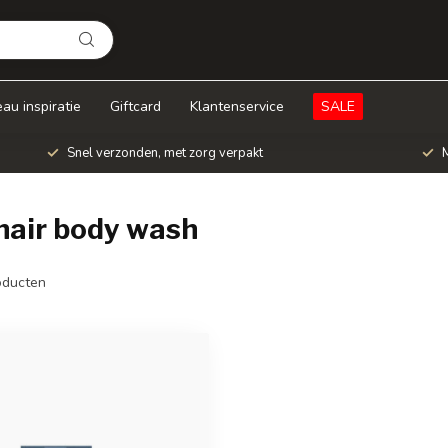
au inspiratie
Giftcard
Klantenservice
SALE
Snel verzonden, met zorg verpakt
M
hair body wash
ducten