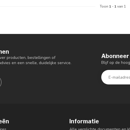
Toon
1
-
1
van 1
nen
Abonneer 
er producten, bestellingen of
Blijf op de hoo
dvies en een snelle, duidelijke service.
eën
Informatie
res
Alle verplichte documenten en k