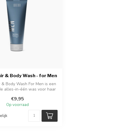
ir & Body Wash - for Men
r & Body Wash For Men is een
de alles-in-één was voor haar
e...
€9,95
Op voorraad
elijk