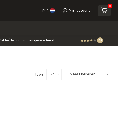
0
Mijn account
EUR
et liefde voor wonen geselecteerd
8.5
Toon: