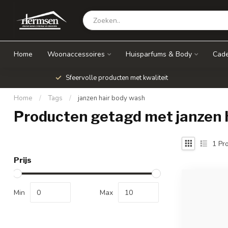
Home
Woonaccessoires
Huisparfums & Body
Cade
Sfeervolle producten met kwaliteit
Home
/
Tags
/
janzen hair body wash
Producten getagd met janzen 
1
Pro
Prijs
Min
Max