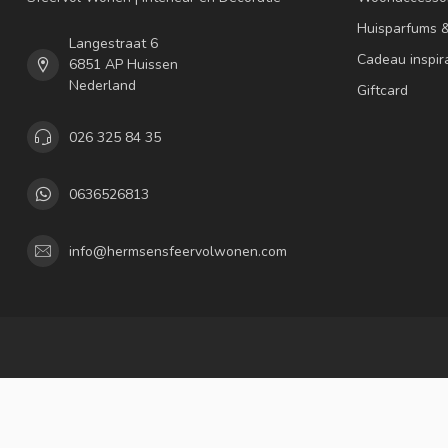
Huisparfums 
Langestraat 6
Cadeau inspir
6851 AP Huissen
Nederland
Giftcard
026 325 84 35
0636526813
info@hermsensfeervolwonen.com