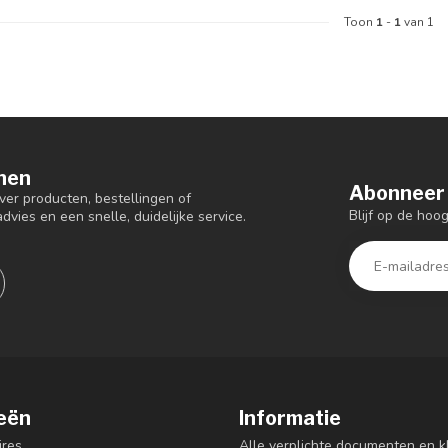
Toon
1
-
1
van 1
nen
Abonneer 
er producten, bestellingen of
Blijf op de hoo
dvies en een snelle, duidelijke service.
eën
Informatie
res
Alle verplichte documenten en k