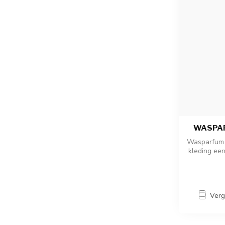
WASPAR
Wasparfum 
kleding een
Verg