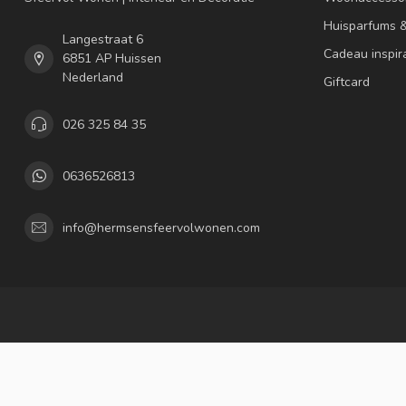
Huisparfums 
Langestraat 6
Cadeau inspir
6851 AP Huissen
Nederland
Giftcard
026 325 84 35
0636526813
info@hermsensfeervolwonen.com