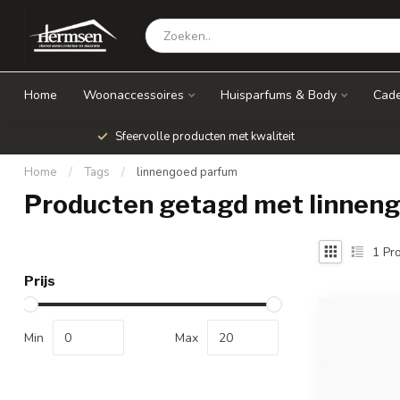
Home
Woonaccessoires
Huisparfums & Body
Cade
Sfeervolle producten met kwaliteit
Home
/
Tags
/
linnengoed parfum
Producten getagd met linnen
1
Pro
Prijs
Min
Max