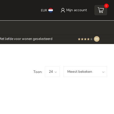
0
Mijn account
EUR
et liefde voor wonen geselecteerd
8.5
Toon: