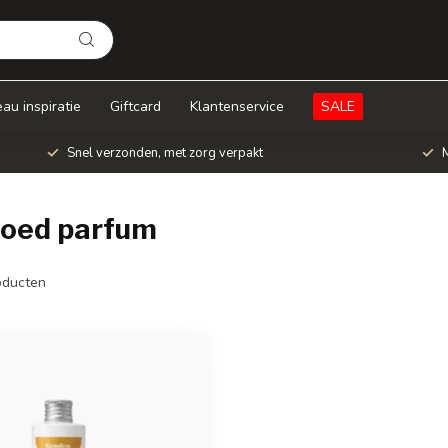
au inspiratie
Giftcard
Klantenservice
SALE
Snel verzonden, met zorg verpakt
M
goed parfum
ducten