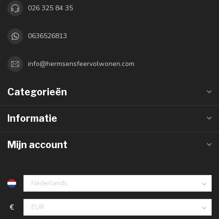
026 325 84 35
0636526813
info@hermsensfeervolwonen.com
Categorieën
Informatie
Mijn account
€