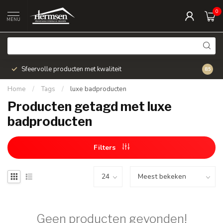
0
MENU
Sfeervolle producten met kwaliteit
Snel v
8.5
Home
/
Tags
/
luxe badproducten
Producten getagd met luxe
badproducten
Filters
Geen producten gevonden!