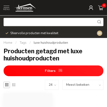
0
MENU
Sfeervolle producten met kwaliteit
Snel v
8.5
Home
/
Tags
/
luxe huishoudproducten
Producten getagd met luxe
huishoudproducten
Filters