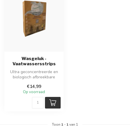
Wasgeluk -
Vaatwassersstrips
Ultra geconcentreerde en
biologisch afbreekbare
vaatwasserstrips met frisse
€14,99
citr...
Op voorraad
Toon
1
-
1
van 1