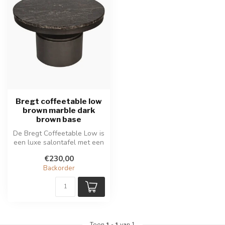
Bregt coffeetable low
brown marble dark
brown base
De Bregt Coffeetable Low is
een luxe salontafel met een
bruin marmeren blad en d...
€230,00
Backorder
Toon
1
-
1
van 1