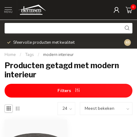
0
MENU
Sfeervolle producten met kwaliteit
Snel v
8.5
Home
/
Tags
/
modern interieur
Producten getagd met modern
interieur
Filters