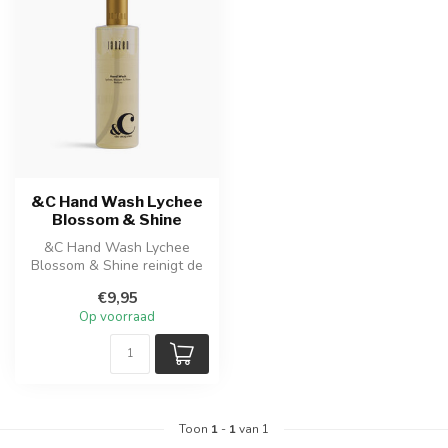
&C Hand Wash Lychee
Blossom & Shine
&C Hand Wash Lychee
Blossom & Shine reinigt de
handen mild en laat ze zacht
€9,95
en f...
Op voorraad
Toon
1
-
1
van 1