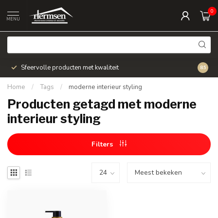
0
MENU
Sfeervolle producten met kwaliteit
Snel v
8.5
Home
/
Tags
/
moderne interieur styling
Producten getagd met moderne
interieur styling
Filters