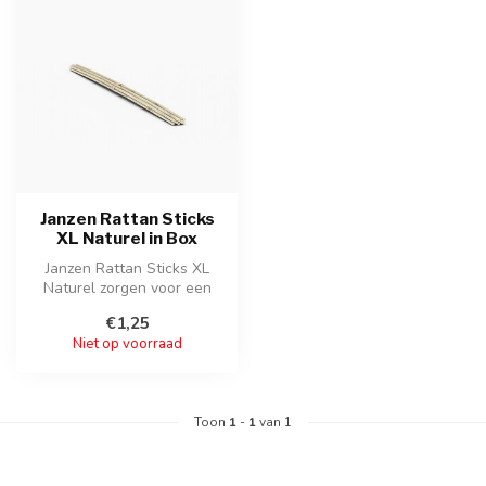
Janzen Rattan Sticks
XL Naturel in Box
Janzen Rattan Sticks XL
Naturel zorgen voor een
optimale geurverspreiding in
€1,25
gro...
Niet op voorraad
Toon
1
-
1
van 1