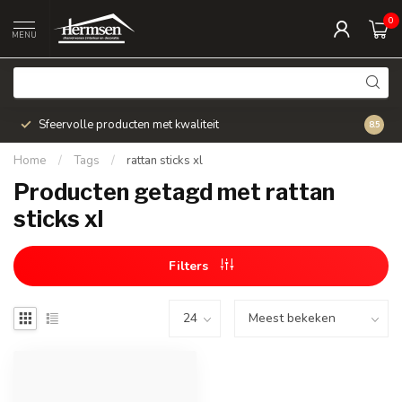
0
MENU
Sfeervolle producten met kwaliteit
Snel v
8.5
Home
/
Tags
/
rattan sticks xl
Producten getagd met rattan
sticks xl
Filters