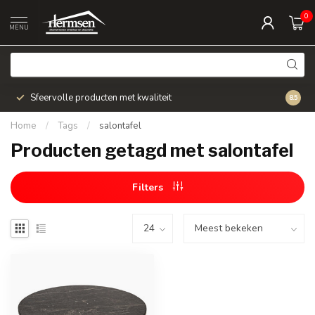
0
MENU
Sfeervolle producten met kwaliteit
Snel v
8.5
Home
/
Tags
/
salontafel
Producten getagd met salontafel
Filters