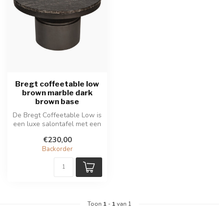
Bregt coffeetable low
brown marble dark
brown base
De Bregt Coffeetable Low is
een luxe salontafel met een
bruin marmeren blad en d...
€230,00
Backorder
Toon
1
-
1
van 1