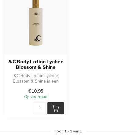
&C Body Lotion Lychee
Blossom & Shine
&C Body Lotion Lychee
Blossom & Shine is een
verzorgende lotion die de
€10,95
huid inte...
Op voorraad
Toon
1
-
1
van 1