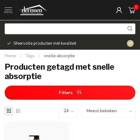
0
MENU
Sfeervolle producten met kwaliteit
Snel v
8.5
Home
/
Tags
/
snelle absorptie
Producten getagd met snelle
absorptie
Filters