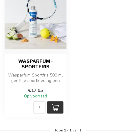
WASPARFUM -
SPORTFRIS
Wasparfum Sportfris 500 ml
geeft je sportkleding een
heldere, energieke frisheid...
€17,95
Op voorraad
Toon
1
-
1
van 1