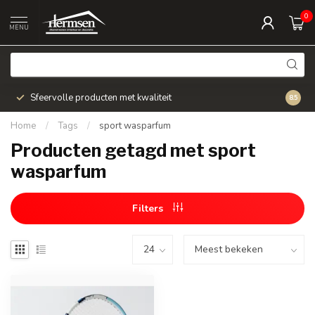
0
MENU
Sfeervolle producten met kwaliteit
Snel v
8.5
Home
/
Tags
/
sport wasparfum
Producten getagd met sport
wasparfum
Filters