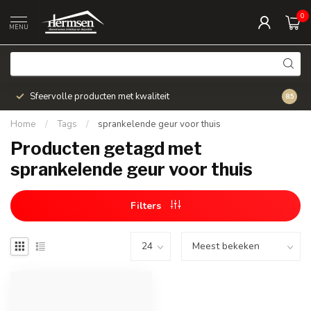
0
MENU
Sfeervolle producten met kwaliteit
Snel v
8.5
Home
/
Tags
/
sprankelende geur voor thuis
Producten getagd met
sprankelende geur voor thuis
Filters