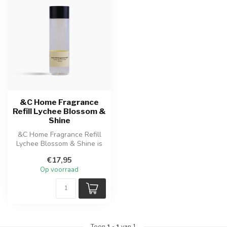
&C Home Fragrance
Refill Lychee Blossom &
Shine
&C Home Fragrance Refill
Lychee Blossom & Shine is
een navulling voor
€17,95
geurstokje...
Op voorraad
Toon
1
-
1
van 1