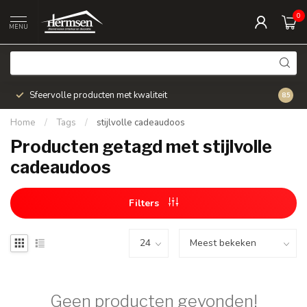
0
MENU
Sfeervolle producten met kwaliteit
Snel v
8.5
Home
/
Tags
/
stijlvolle cadeaudoos
Producten getagd met stijlvolle
cadeaudoos
Filters
Geen producten gevonden!