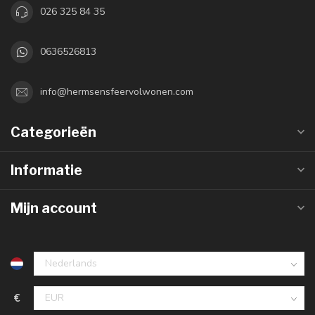
026 325 84 35
0636526813
info@hermsensfeervolwonen.com
Categorieën
Informatie
Mijn account
€