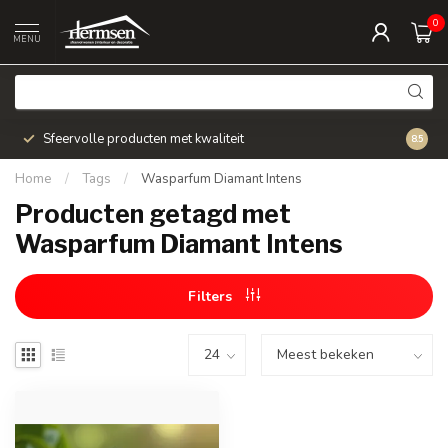
0
MENU
Sfeervolle producten met kwaliteit
Snel v
8.5
Home
/
Tags
/
Wasparfum Diamant Intens
Producten getagd met
Wasparfum Diamant Intens
Filters