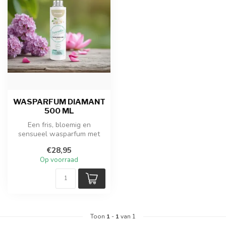
WASPARFUM DIAMANT
500 ML
Een fris, bloemig en
sensueel wasparfum met
sering, magnolia en muskus.
€28,95
Diamant ...
Op voorraad
Toon
1
-
1
van 1