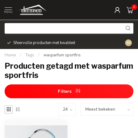
0
MENU
Sfeervolle producten met kwaliteit
Snel v
8.5
Home
/
Tags
/
wasparfum sportfris
Producten getagd met wasparfum
sportfris
Filters