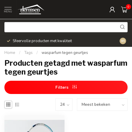
0
MENU
Sfeervolle producten met kwaliteit
Snel v
8.5
Home
/
Tags
/
wasparfum tegen geurtjes
Producten getagd met wasparfum
tegen geurtjes
Filters