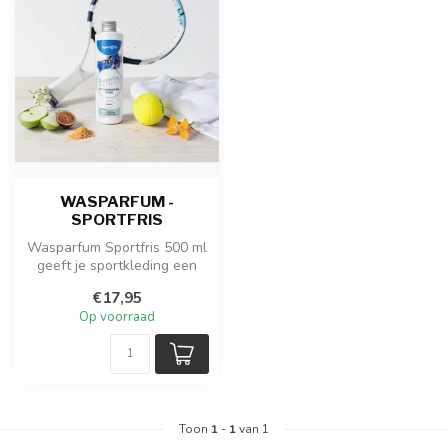
WASPARFUM -
SPORTFRIS
Wasparfum Sportfris 500 ml
geeft je sportkleding een
heldere, energieke frisheid...
€17,95
Op voorraad
Toon
1
-
1
van 1