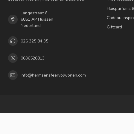
Huisparfums 
Langestraat 6
Cadeau inspir
6851 AP Huissen
Nederland
Giftcard
026 325 84 35
0636526813
info@hermsensfeervolwonen.com