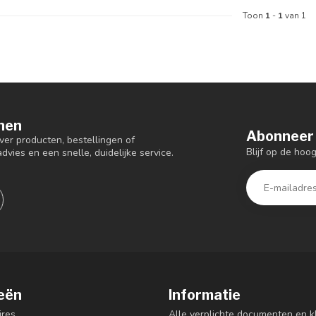
Toon
1
-
1
van 1
nen
Abonneer 
er producten, bestellingen of
Blijf op de hoo
dvies en een snelle, duidelijke service.
eën
Informatie
res
Alle verplichte documenten en k