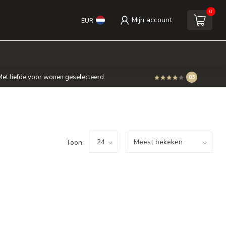
0
Mijn account
EUR
et liefde voor wonen geselecteerd
8.5
Toon: