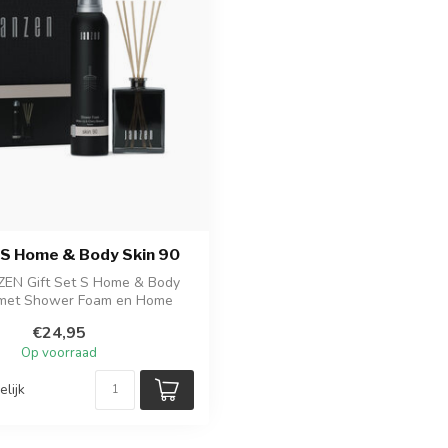
 S Home & Body Skin 90
ZEN Gift Set S Home & Body
 met Shower Foam en Home
Fragrance Sti...
€24,95
Op voorraad
elijk