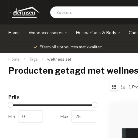
Home
Woonaccessoires
Huisparfums & Body
Cade
Sfeervolle producten met kwaliteit
Home
/
Tags
/
wellness set
Producten getagd met wellnes
1
Pro
Prijs
Min
Max