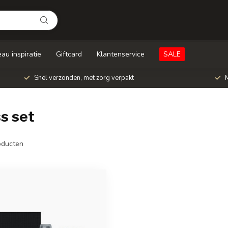
au inspiratie
Giftcard
Klantenservice
SALE
Snel verzonden, met zorg verpakt
M
s set
ducten