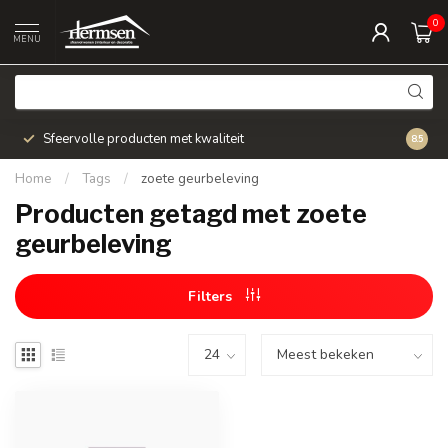
0
MENU
Sfeervolle producten met kwaliteit
Snel v
8.5
Home
/
Tags
/
zoete geurbeleving
Producten getagd met zoete
geurbeleving
Filters