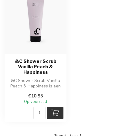
&C Shower Scrub
Vanilla Peach &
Happiness
&C Shower Scrub Vanilla
Peach & Happiness is een
luxe douchescrub met
€10,95
natuurlijk...
Op voorraad
Toon
1
-
1
van 1