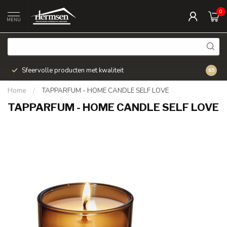
0
MENU
Sfeervolle producten met kwaliteit
Snel v
8.5
Home
/
TAPPARFUM - HOME CANDLE SELF LOVE
TAPPARFUM - HOME CANDLE SELF LOVE