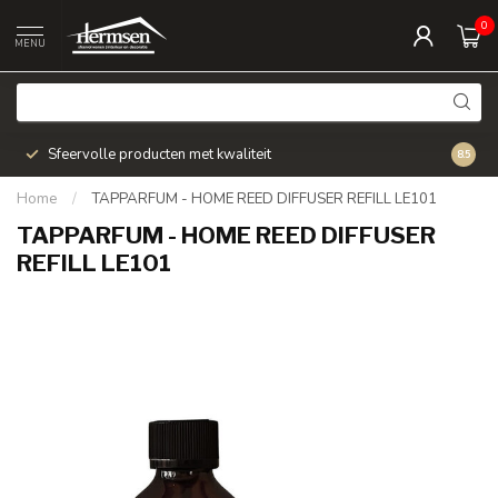
0
MENU
Sfeervolle producten met kwaliteit
Snel v
8.5
Home
/
TAPPARFUM - HOME REED DIFFUSER REFILL LE101
TAPPARFUM - HOME REED DIFFUSER
REFILL LE101