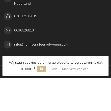
Nederland
026 325 84 35
0636526813
info@hermsensfeervolwonen.com
Categorieën
Wij slaan cookies op om onze website te verbeteren. Is dat
akkoord?
Ja
Nee
Meer over cookies »
Informatie
Mijn account