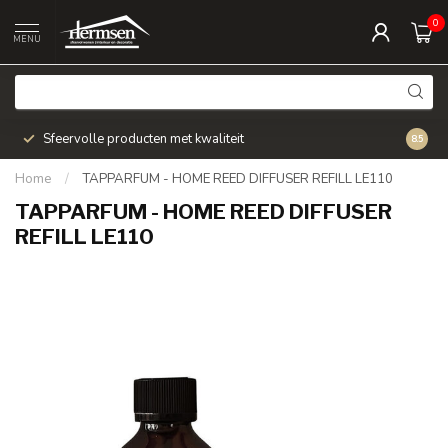
0
MENU
Sfeervolle producten met kwaliteit
Snel v
8.5
Home
/
TAPPARFUM - HOME REED DIFFUSER REFILL LE110
TAPPARFUM - HOME REED DIFFUSER
REFILL LE110