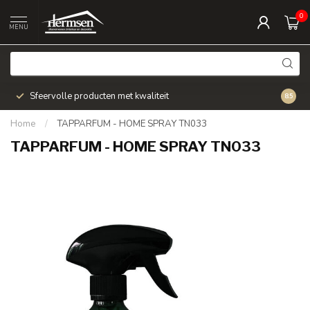
0
MENU
Sfeervolle producten met kwaliteit
Snel v
8.5
Home
/
TAPPARFUM - HOME SPRAY TN033
TAPPARFUM - HOME SPRAY TN033